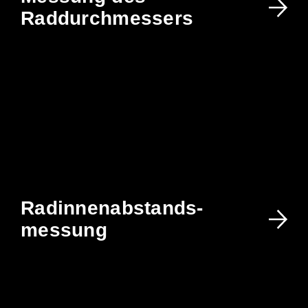
Rad­durchmessers
Rad­innenabstands-
messung